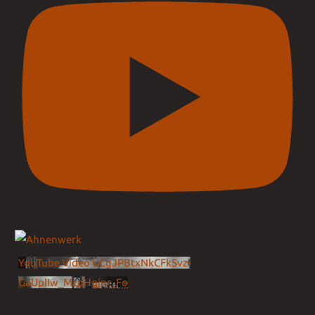
YouTube Video UCgJPBtxNkCFkSvz-
GaUpIIw_MzpHgjnr_Fo