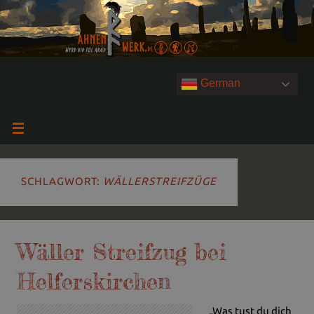
German
SCHLAGWORT:
WÄLLERSTREIFZÜGE
Wäller Streifzug bei
Helferskirchen
„Was tust du dich