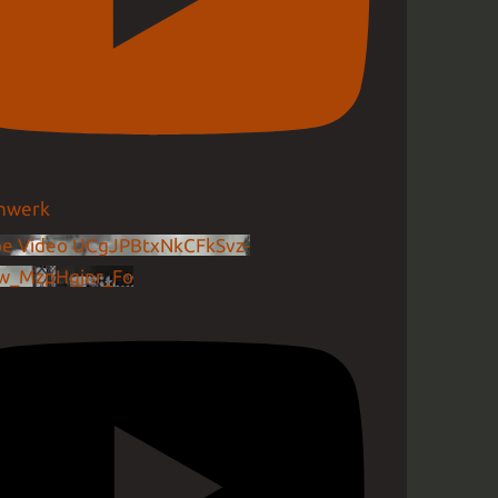
e Video UCgJPBtxNkCFkSvz-
w_MzpHgjnr_Fo