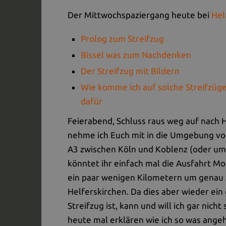
Der Mittwochspaziergang heute bei
Hel
Prolog zum Streifzug
Bissel was zum Nachdenken
Der Streifzug mit Bildern
Wie komme ich auf solche Streifzüge
dafür
Feierabend, Schluss raus weg auf nach 
nehme ich Euch mit in die Umgebung von
A3 zwischen Köln und Koblenz (oder um
könntet ihr einfach mal die Ausfahrt M
ein paar wenigen Kilometern um genau z
Helferskirchen. Da dies aber wieder ei
Streifzug ist, kann und will ich gar nicht
heute mal erklären wie ich so was angehe