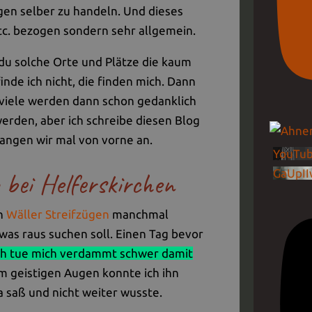
egen selber zu handeln. Und dieses
tc. bezogen sondern sehr allgemein.
t du solche Orte und Plätze die kaum
inde ich nicht, die finden mich. Dann
r viele werden dann schon gedanklich
 werden, aber ich schreibe diesen Blog
fangen wir mal von vorne an.
YouTub
 bei Helferskirchen
GaUpII
en
Wäller Streifzügen
manchmal
 was raus suchen soll. Einen Tag bevor
ch tue mich verdammt schwer damit
 geistigen Augen konnte ich ihn
a saß und nicht weiter wusste.