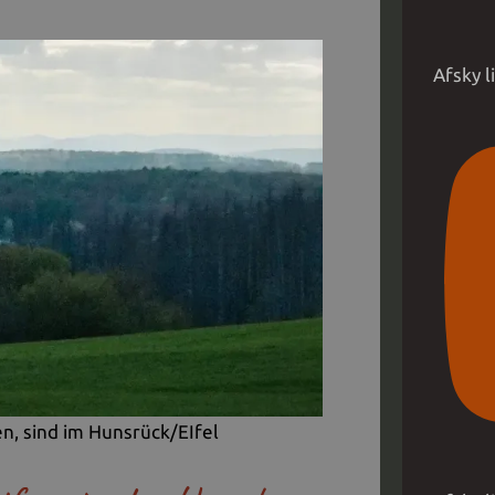
Afsky 
, sind im Hunsrück/EIfel