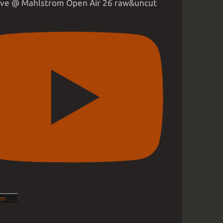
live @ Mahlstrom Open Air 26 raw&uncut
den …