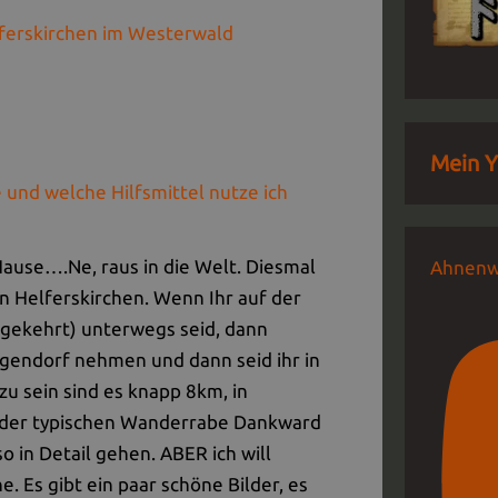
ferskirchen im Westerwald
Mein Y
 und welche Hilfsmittel nutze ich
Hause….Ne, raus in die Welt. Diesmal
Ahnenw
 Helferskirchen. Wenn Ihr auf der
gekehrt) unterwegs seid, dann
ogendorf nehmen und dann seid ihr in
u sein sind es knapp 8km, in
n der typischen Wanderrabe Dankward
 so in Detail gehen. ABER ich will
. Es gibt ein paar schöne Bilder, es