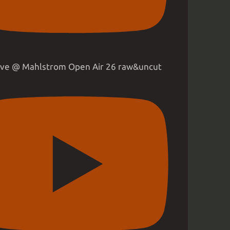
live @ Mahlstrom Open Air 26 raw&uncut