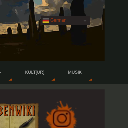
German
KULT[UR]
MUSIK