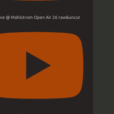
live @ Mahlstrom Open Air 26 raw&uncut