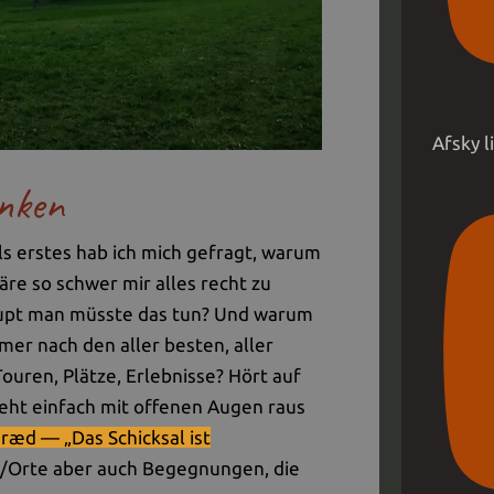
Afsky 
nken
ls erstes hab ich mich gefragt, warum
e so schwer mir alles recht zu
upt man müsste das tun? Und warum
mer nach den aller besten, aller
Touren, Plätze, Erlebnisse? Hört auf
eht einfach mit offenen Augen raus
aræd — „Das Schicksal ist
e /Orte aber auch Begegnungen, die