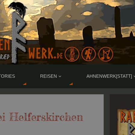
TORIES
REISEN
AHNENWERK[STATT]
ei Helferskirchen